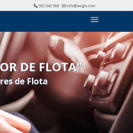
932 042 066
info@aegfa.com
OR DE FLOTA"
res de Flota