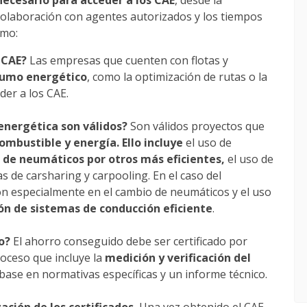
necesario para acceder a los CAE
, desde la
 colaboración con agentes autorizados y los tiempos
omo:
 CAE?
Las empresas que cuenten con flotas y
sumo energético
, como la optimización de rutas o la
der a los CAE.
 energética son válidos?
Son válidos proyectos que
mbustible y energía. Ello incluye
el uso de
 de neumáticos por otros más eficientes,
el uso de
mas de carsharing y carpooling. En el caso del
on especialmente en el cambio de neumáticos y el uso
n de sistemas de conducción eficiente
.
o?
El ahorro conseguido debe ser certificado por
oceso que incluye la
medición y verificación del
n base en normativas específicas y un informe técnico.