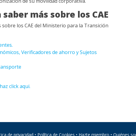
nización de su movilidad corporativa.
a saber más sobre los CAE
s sobre los CAE del Ministerio para la Transición
entes.
nómicos, Verificadores de ahorro y Sujetos
Transporte
haz click aqui.
tica de privacidad
•
Política de Cookies
•
Hazte miembro
•
Quiénes s